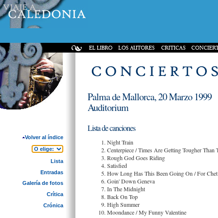
Palma de Mallorca, 20 Marzo 1999
Auditorium
Lista de canciones
Volver al índice
Night Train
Centerpiece / Times Are Getting Tougher Than
Rough God Goes Riding
Lista
Satisfied
Entradas
How Long Has This Been Going On / For Chet
Goin' Down Geneva
Galería de fotos
In The Midnight
Crítica
Back On Top
High Summer
Crónica
Moondance / My Funny Valentine