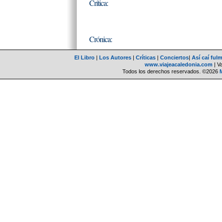
Crítica:
Crónica:
El Libro
|
Los Autores
|
Críticas
|
Conciertos
|
Así caí ful
www.viajeacaledonia.com
| V
Todos los derechos reservados. ©2026