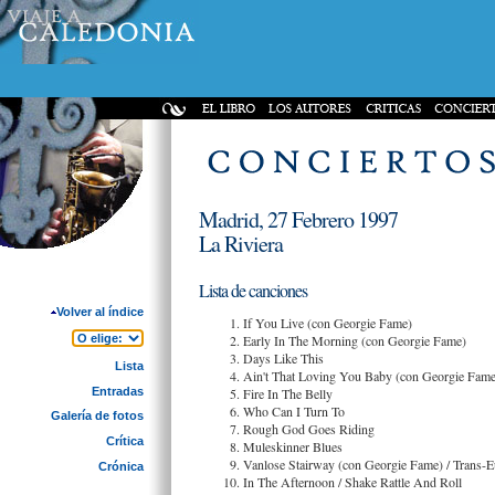
Madrid, 27 Febrero 1997
La Riviera
Lista de canciones
Volver al índice
If You Live (con Georgie Fame)
Early In The Morning (con Georgie Fame)
Days Like This
Lista
Ain't That Loving You Baby (con Georgie Fame
Entradas
Fire In The Belly
Who Can I Turn To
Galería de fotos
Rough God Goes Riding
Crítica
Muleskinner Blues
Vanlose Stairway (con Georgie Fame) / Trans-E
Crónica
In The Afternoon / Shake Rattle And Roll