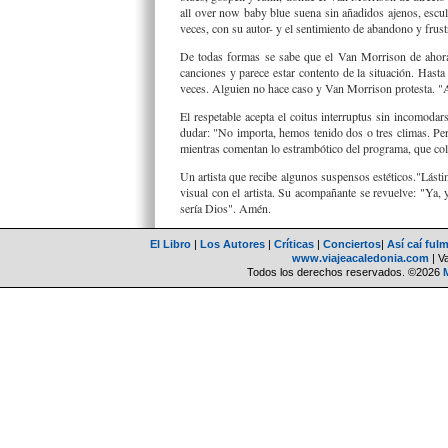
all over now baby blue suena sin añadidos ajenos, escu
veces, con su autor- y el sentimiento de abandono y frus
De todas formas se sabe que el Van Morrison de ahora 
canciones y parece estar contento de la situación. Hasta
veces. Alguien no hace caso y Van Morrison protesta. "A
El respetable acepta el coitus interruptus sin incomod
dudar: "No importa, hemos tenido dos o tres climas. Pe
mientras comentan lo estrambótico del programa, que coloc
Un artista que recibe algunos suspensos estéticos."Lásti
visual con el artista. Su acompañante se revuelve: "Ya,
sería Dios". Amén.
El Libro
|
Los Autores
|
Críticas
|
Conciertos
|
Así caí ful
www.viajeacaledonia.com
| V
Todos los derechos reservados. ©2026