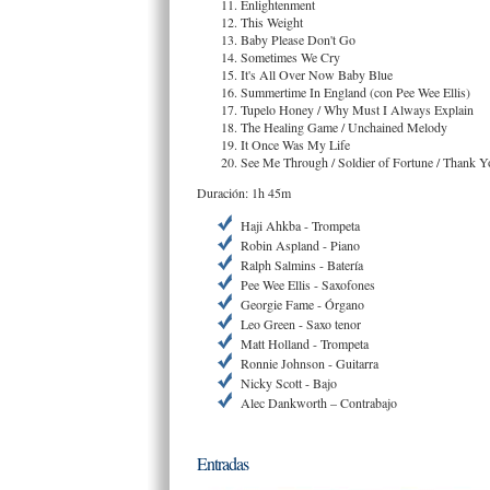
Enlightenment
This Weight
Baby Please Don't Go
Sometimes We Cry
It's All Over Now Baby Blue
Summertime In England (con Pee Wee Ellis)
Tupelo Honey / Why Must I Always Explain
The Healing Game / Unchained Melody
It Once Was My Life
See Me Through / Soldier of Fortune / Thank Y
Duración: 1h 45m
Haji Ahkba - Trompeta
Robin Aspland - Piano
Ralph Salmins - Batería
Pee Wee Ellis - Saxofones
Georgie Fame - Órgano
Leo Green - Saxo tenor
Matt Holland - Trompeta
Ronnie Johnson - Guitarra
Nicky Scott - Bajo
Alec Dankworth – Contrabajo
Entradas