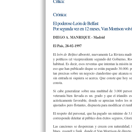
Crítica:
Crónica:
El poderoso León de Belfast
Por segunda vez en 12 meses, Van Morrison volvió
DIEGO A. MANRIQUE - Madrid
El País, 28-02-1997
El
león de Belfast
alborotó, nuevamente La Riviera madrile
y políticos (el vicepresidente segundo del Gobierno, Ro
habitual. Es decir, esos reventas que intentan la misión
eso que han publicado deque se están pagando 30.000. pe
tan precisas sobre un negocio clandestino que alcanza s
sin entrada ni siquiera se acerca. Que conste que hoy s
consta.
Si cabe generalizar sobre una multitud de 3.000 perso
veteranía bien llevada es un. grado y que el irlandés
acústicamente favorable, donde se aprecian todos los 
ajustados pero flotantes, dispuesta para modificar el rum
El respeto del personal, que ha pagado un mínimo de 3.
corresponde deleitar al público don éxitos seguros, Glor
Las canciones se desperezan y crecen con naturalidad, 
blues, gospell y funk, donde el Van Morrison de directo