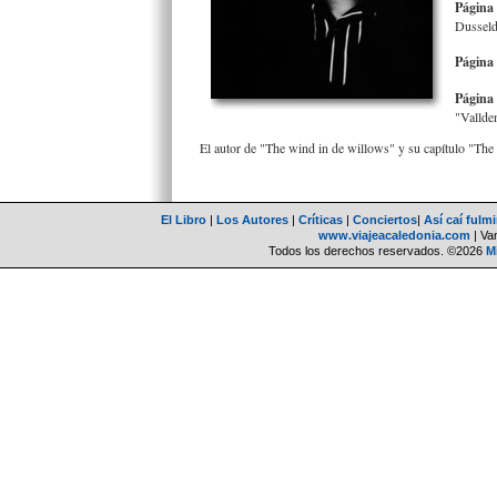
Página 
Dusseld
Página 
Página
"Valldem
El autor de "The wind in de willows" y su capítulo "
El Libro
|
Los Autores
|
Críticas
|
Conciertos
|
Así caí fulm
www.viajeacaledonia.com
| Van
Todos los derechos reservados. ©2026
M