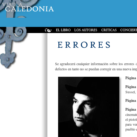
Se agradecerá cualquier información sobre los errores 
defectos en tanto no se puedan corregir en una nueva impr
Página 
Página 
Sussel,
Página 
Página
cinemato
el pisto
para ve
pueblo 